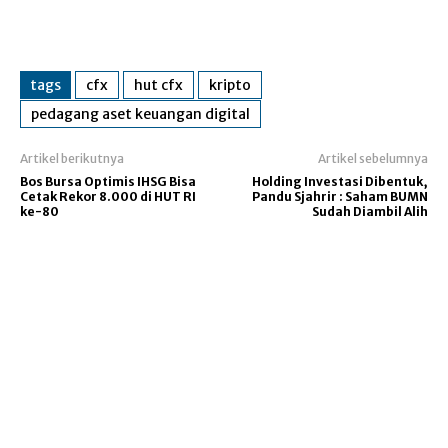
tags
cfx
hut cfx
kripto
pedagang aset keuangan digital
Artikel berikutnya
Artikel sebelumnya
Bos Bursa Optimis IHSG Bisa
Holding Investasi Dibentuk,
Cetak Rekor 8.000 di HUT RI
Pandu Sjahrir : Saham BUMN
ke-80
Sudah Diambil Alih