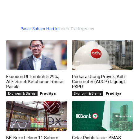
Pasar Saham Hari Ini
oleh TradingView
Ekonomi RI Tumbuh 5,29%,
Perkara Utang Proyek, Adhi
ALFI Soroti Ketahanan Rantai
Commuter (ADCP) Diguagt
Pasok
PKPU
Praditya
Praditya
Ekonomi & Bisnis
Ekonomi & Bisnis
BEI Buka Lelang 11 Saham
Gelar Rights Issue, BMAS