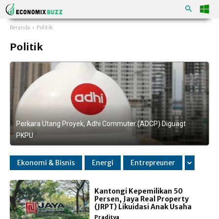
Beranda
Politik
Politik
tang Proyek, Adhi Commuter (ADCP) Diguagt
BEI Buka Lelang
Ekonomi & Bisnis
Energi
Entrepreuner
Kantongi Kepemilikan 50
Persen, Jaya Real Property
(JRPT) Likuidasi Anak Usaha
Praditya