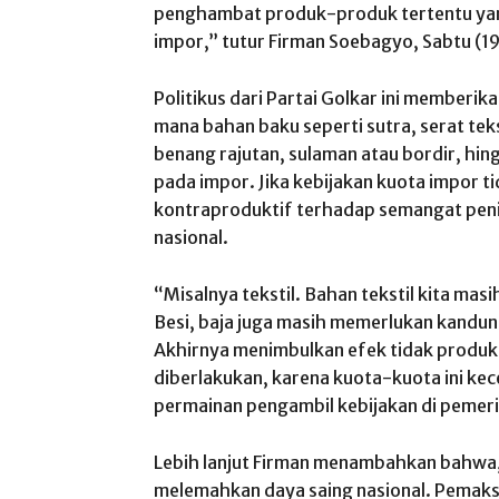
penghambat produk-produk tertentu y
impor,” tutur Firman Soebagyo, Sabtu (1
Politikus dari Partai Golkar ini memberik
mana bahan baku seperti sutra, serat teks
benang rajutan, sulaman atau bordir, hi
pada impor. Jika kebijakan kuota impor ti
kontraproduktif terhadap semangat penin
nasional.
“Misalnya tekstil. Bahan tekstil kita ma
Besi, baja juga masih memerlukan kandun
Akhirnya menimbulkan efek tidak produkt
diberlakukan, karena kuota-kuota ini k
permainan pengambil kebijakan di pemeri
Lebih lanjut Firman menambahkan bahwa,
melemahkan daya saing nasional. Pemak