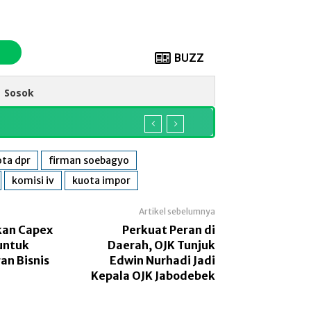
BUZZ
Sosok
ta dpr
firman soebagyo
komisi iv
kuota impor
Artikel sebelumnya
kan Capex
Perkuat Peran di
 untuk
Daerah, OJK Tunjuk
n Bisnis
Edwin Nurhadi Jadi
Kepala OJK Jabodebek