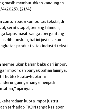
ang masih membutuhkan kandungan
9/4/2025). (21/4).
an contoh pada komoditas tekstil, di
til, serat stapel, benang filamen,
ngga kapas masih sangat bergantung
dak dihapuskan, hal ini justru akan
gkatan produktivitas industri tekstil
sih memerlukan bahan baku dari impor.
gan impor dan banyak bahan lainnya.
if ketika kuota-kuota ini
ecenderungannya hanya menjadi
ntahan,” ujarnya..
 keberadaan kuota impor justru
saan terhadap TKDN tanpa kesiapan