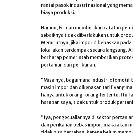
rantai pasok industri nasional yang mema
biaya produksi.
Namun, Firman memberikan catatan pent
sebaiknya tidak diberlakukan untuk prod
Menurutnya, jika impor dibebaskan pada s
lokal akan terdampak secara langsung. A
berharap pemerintah memberikan protek
pertanian dan perikanan.
“Misalnya, bagaimana industri otomotif 
masih impor dan dikenakan tarif yang mah
hanya untuk orang-orang tertentu. Itu f
harapan saya, tidak untuk produk pertania
“Iya, pengecualiannya di sektor pertanian
dan perikanan bebas impor, maka akan men
tidak bisa bertahan, karena belum mampu 