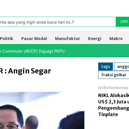
Pasar
oleh TradingView
rita apa yang ingin anda baca hari ini..?
CARI
Politik
Pasar Modal
Manufaktur
Energi
Makro
dhi Commuter (ADCP) Diguagt PKPU
tags
anggo
 : Angin Segar
fraksi golkar
Artikel berikutnya
NIKL Alokasi
US$ 2,3 Juta
Pengembanga
Tinplate