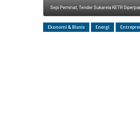
Sepi Peminat, Tender Sukarela KETR Diperpa
Ekonomi & Bisnis
Energi
Entrepre