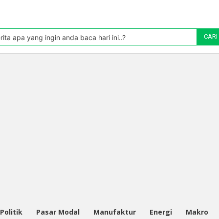
Pasar
oleh TradingView
rita apa yang ingin anda baca hari ini..?
CARI
Politik
Pasar Modal
Manufaktur
Energi
Makro