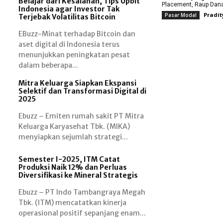
Belajar dari Kesalahan, Tips Upbit
Placement, Raup Dana 
Indonesia agar Investor Tak
Pradit
Pasar Modal
Terjebak Volatilitas Bitcoin
EBuzz-Minat terhadap Bitcoin dan
aset digital di Indonesia terus
menunjukkan peningkatan pesat
dalam beberapa...
Mitra Keluarga Siapkan Ekspansi
Selektif dan Transformasi Digital di
2025
Ebuzz – Emiten rumah sakit PT Mitra
Keluarga Karyasehat Tbk. (MIKA)
menyiapkan sejumlah strategi...
Semester I-2025, ITM Catat
Produksi Naik 12% dan Perluas
Diversifikasi ke Mineral Strategis
Ebuzz – PT Indo Tambangraya Megah
Tbk. (ITM) mencatatkan kinerja
operasional positif sepanjang enam...