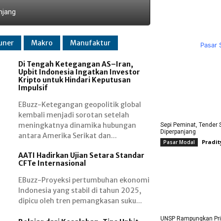
njang
Ekspansi Armada, 
uner
Makro
Manufaktur
Pasar 
Di Tengah Ketegangan AS–Iran,
Upbit Indonesia Ingatkan Investor
Kripto untuk Hindari Keputusan
Impulsif
EBuzz-Ketegangan geopolitik global
kembali menjadi sorotan setelah
meningkatnya dinamika hubungan
Sepi Peminat, Tender 
Diperpanjang
antara Amerika Serikat dan...
Pradit
Pasar Modal
AATI Hadirkan Ujian Setara Standar
CFTe Internasional
EBuzz-Proyeksi pertumbuhan ekonomi
Indonesia yang stabil di tahun 2025,
dipicu oleh tren pemangkasan suku...
UNSP Rampungkan Pri