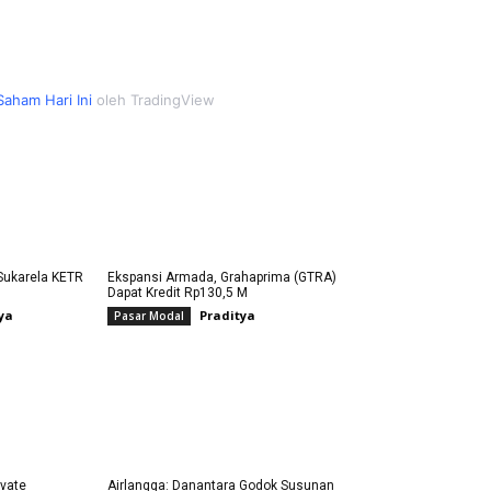
Grahaprima (GTRA) Dapat Kredit Rp130,5 M
Saham Hari Ini
oleh TradingView
Sukarela KETR
Ekspansi Armada, Grahaprima (GTRA)
Dapat Kredit Rp130,5 M
ya
Praditya
Pasar Modal
vate
Airlangga: Danantara Godok Susunan