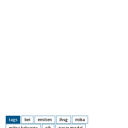
tags
bei
emiten
ihsg
mika
mitra keluarga
ojk
pasar modal