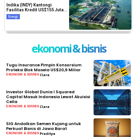
Indika (INDY) Kantongi
Fasilitas Kredit US$155 Juta...
Energi
ekonomi & bisnis
Tugu Insurance Pimpin Konsorsium
Proteksi Blok Masela US$20,9 Miliar
EKONOMI & BISNIS
Clara
BACA SELENGKAPNYA
Investor Global Dunia I Squared
Capital Masuk Indonesia Lewat Akuisisi
Cella
EKONOMI & BISNIS
Clara
BACA SELENGKAPNYA
SIG Andalkan Semen Kujang untuk
Perkuat Bisnis di Jawa Barat
EKONOMI & BISNIS
Praditya