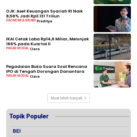
OJK: Aset Keuangan Syariah RI Naik
8,56% Jadi Rp3.131 Triliun
EKONOMI & BISNIS
Praditya
BACA SELENGKAPNYA
IKAI Cetak Laba Rp14,6 Miliar, Melonjak
166% pada Kuartal II
PASAR MODAL
Clara
BACA SELENGKAPNYA
Pegadaian Buka Suara Soal Rencana
IPO di Tengah Dorongan Danantara
PASAR MODAL
Clara
BACA SELENGKAPNYA
Muat lebih banyak
Topik Populer
BEI