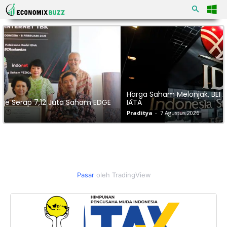
Harga Saham Melonjak, BEI Awasi Pergerakan CBPE dan
IATA
Praditya
-
7 Agustus 2026
Pasar
oleh TradingView