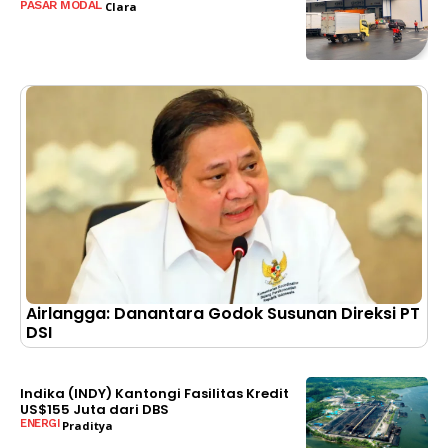
PASAR MODAL
Clara
BACA SELENGKAPNYA
Airlangga: Danantara Godok Susunan Direksi PT
DSI
Indika (INDY) Kantongi Fasilitas Kredit
US$155 Juta dari DBS
ENERGI
Praditya
BACA SELENGKAPNYA