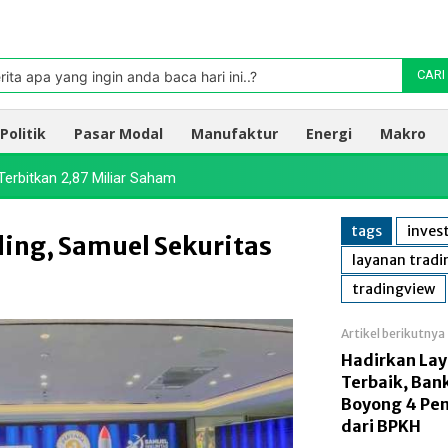
Pasar
oleh TradingView
rita apa yang ingin anda baca hari ini..?
CARI
Politik
Pasar Modal
Manufaktur
Energi
Makro
Terbitkan 2,87 Miliar Saham
tags
inves
ing, Samuel Sekuritas
layanan trad
tradingview
Artikel berikutnya
Hadirkan Lay
Terbaik, Ba
Boyong 4 Pe
dari BPKH