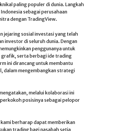
nikal paling populer di dunia.
Langkah
s Indonesia sebagai perusahaan
mitra dengan TradingView.
jejaring sosial investasi yang telah
an investor di seluruh dunia. Dengan
ew memungkinkan penggunanya untuk
grafik, serta berbagi ide trading
orm ini dirancang untuk membantu
al, dalam mengembangkan strategi
mengatakan, melalui kolaborasi ini
perkokoh posisinya sebagai pelopor
, kami berharap dapat memberikan
kan trading bagi nasabah setia