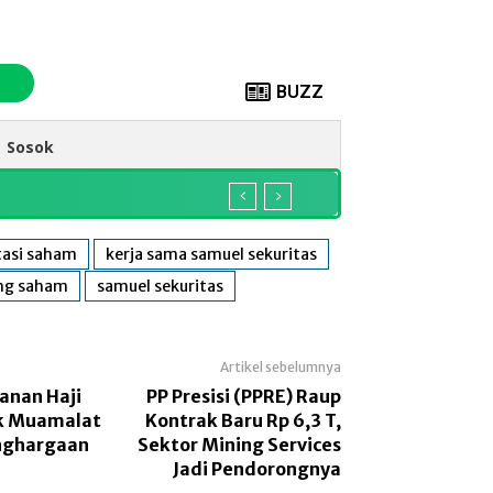
BUZZ
Sosok
tasi saham
kerja sama samuel sekuritas
ing saham
samuel sekuritas
Artikel sebelumnya
anan Haji
PP Presisi (PPRE) Raup
nk Muamalat
Kontrak Baru Rp 6,3 T,
nghargaan
Sektor Mining Services
Jadi Pendorongnya