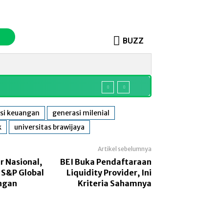
BUZZ
o
Sosok
More
si keuangan
generasi milenial
k
universitas brawijaya
Artikel sebelumnya
r Nasional,
BEI Buka Pendaftaraan
 S&P Global
Liquidity Provider, Ini
ngan
Kriteria Sahamnya