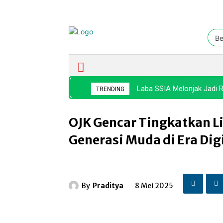
Be
Ekonomi & Bisnis
Nasional
Laba SSIA Melonjak Jadi R
TRENDING
OJK Gencar Tingkatkan L
Generasi Muda di Era Dig
By
Praditya
8 Mei 2025