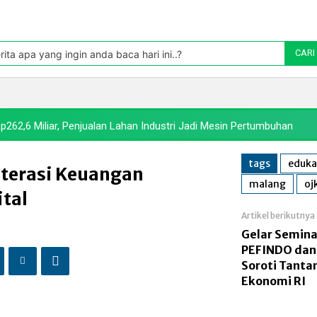
Pasar
oleh TradingView
rita apa yang ingin anda baca hari ini..?
CARI
Politik
Pasar Modal
Manufaktur
Energi
Makr
p262,6 Miliar, Penjualan Lahan Industri Jadi Mesin Pertumbuhan
tags
eduka
iterasi Keuangan
malang
oj
ital
Artikel berikutnya
Gelar Semina
PEFINDO dan
Soroti Tanta
Ekonomi RI