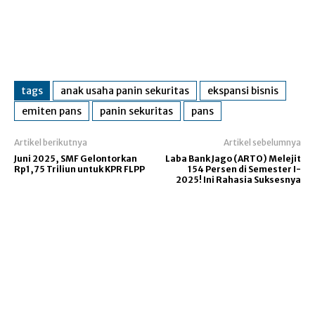
tags
anak usaha panin sekuritas
ekspansi bisnis
emiten pans
panin sekuritas
pans
Artikel berikutnya
Artikel sebelumnya
Juni 2025, SMF Gelontorkan
Laba Bank Jago (ARTO) Melejit
Rp1,75 Triliun untuk KPR FLPP
154 Persen di Semester I-
2025! Ini Rahasia Suksesnya