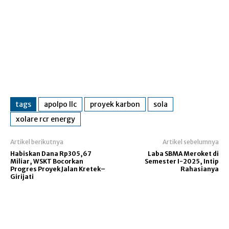
tags
apolpo llc
proyek karbon
sola
xolare rcr energy
Artikel berikutnya
Artikel sebelumnya
Habiskan Dana Rp305,67
Laba SBMA Meroket di
Miliar, WSKT Bocorkan
Semester I-2025, Intip
Progres Proyek Jalan Kretek–
Rahasianya
Girijati