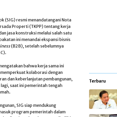
bk (SIG) resmi menandatangani Nota
sada Properti (TKPP) tentang kerja
n jasa konstruksi melalui salah satu
akatan ini menandai ekspansi bisnis
iness
(B2B), setelah sebelumnya
C).
mengatakan bahwa kerja sama ini
uk memperkuat kolaborasi dengan
aran dan keberlanjutan pembangunan,
Terbaru
lagi, saat ini pemerintah tengah
umah.
angunan, SIG siap mendukung
masuk program pemerintah dalam