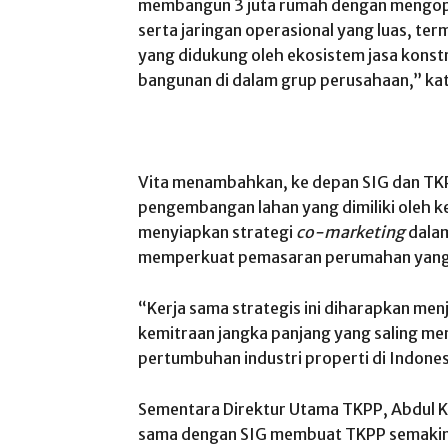
membangun 3 juta rumah dengan mengopti
serta jaringan operasional yang luas, t
yang didukung oleh ekosistem jasa konstru
bangunan di dalam grup perusahaan,” kata
Vita menambahkan, ke depan SIG dan TKP
pengembangan lahan yang dimiliki oleh k
menyiapkan strategi
co-marketing
dalam
memperkuat pemasaran perumahan yang d
“Kerja sama strategis ini diharapkan me
kemitraan jangka panjang yang saling m
pertumbuhan industri properti di Indone
Sementara Direktur Utama TKPP, Abdul 
sama dengan SIG membuat TKPP semakin