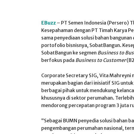
EBuzz
– PT Semen Indonesia (Persero) T
Kesepahaman dengan PT Timah Karya Per
sama penyediaan solusi bahan bangunan da
portofolio bisnisnya, SobatBangun. Kesep
SobatBangun ke segmen
Business to Bus
berfokus pada
Business to Customer
(B2
Corporate Secretary SIG, Vita Mahreyni 
merupakan bagian dari inisiatif SIG unt
berbagai pihak untuk mendukung kelanc
khususnya di sektor perumahan. Terlebih 
mendorong percepatan program 3 juta r
“Sebagai BUMN penyedia solusi bahan b
pengembangan perumahan nasional, ter