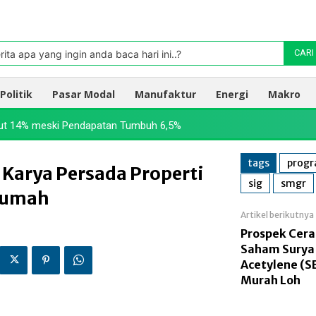
Pasar
oleh TradingView
rita apa yang ingin anda baca hari ini..?
CARI
Politik
Pasar Modal
Manufaktur
Energi
Makro
ut 14% meski Pendapatan Tumbuh 6,5%
tags
progr
 Karya Persada Properti
sig
smgr
Rumah
Artikel berikutnya
Prospek Cera
Saham Surya 
Acetylene (
Murah Loh