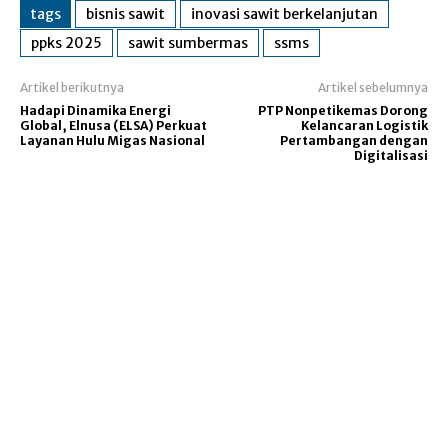
tags
bisnis sawit
inovasi sawit berkelanjutan
ppks 2025
sawit sumbermas
ssms
Artikel berikutnya
Artikel sebelumnya
Hadapi Dinamika Energi
PTP Nonpetikemas Dorong
Global, Elnusa (ELSA) Perkuat
Kelancaran Logistik
Layanan Hulu Migas Nasional
Pertambangan dengan
Digitalisasi