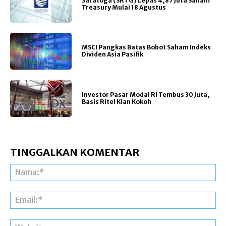
Saratoga (SRTG) Lepas 4,87 Juta Saham
Treasury Mulai 18 Agustus
MSCI Pangkas Batas Bobot Saham Indeks
Dividen Asia Pasifik
Investor Pasar Modal RI Tembus 30 Juta,
Basis Ritel Kian Kokoh
TINGGALKAN KOMENTAR
Na
Ema
Web