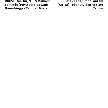
RUPSLB Juni Ini, Multi Makmur
Cetak Laba Jumbo, Antam
Lemindo (PIPA) Bersiap Ganti
(ANTM) Tebar Dividen Rp5,04
Nama hingga Tambah Modal
Triliun