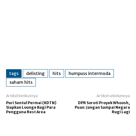
tags
delisting
hits
humpuss intermoda
saham hits
Artikel berikutnya
Artikel sebelumnya
Puri Sentul Permai (KDTN)
DPR Soroti Proyek Whoosh,
Siapkan Lounge Bagi Para
Puan: Jangan Sampai Negara
Pengguna Rest Area
Rugi Lagi