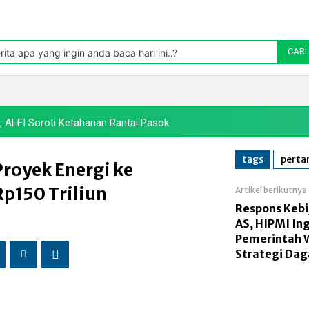
Pasar
oleh TradingView
rita apa yang ingin anda baca hari ini..?
CARI
Politik
Pasar Modal
Manufaktur
Energi
Makr
 ALFI Soroti Ketahanan Rantai Pasok
tags
perta
royek Energi ke
Rp150 Triliun
Artikel berikutnya
Respons Kebi
AS, HIPMI In
Pemerintah 
Strategi Dag