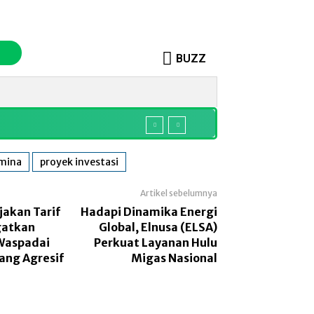
BUZZ
o
Sosok
More
mina
proyek investasi
Artikel sebelumnya
jakan Tarif
Hadapi Dinamika Energi
gatkan
Global, Elnusa (ELSA)
Waspadai
Perkuat Layanan Hulu
ang Agresif
Migas Nasional