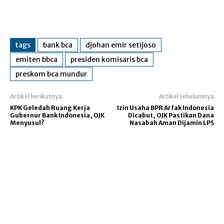
tags
bank bca
djohan emir setijoso
emiten bbca
presiden komisaris bca
preskom bca mundur
Artikel berikutnya
Artikel sebelumnya
KPK Geledah Ruang Kerja
Izin Usaha BPR Arfak Indonesia
Gubernur Bank Indonesia, OJK
Dicabut, OJK Pastikan Dana
Menyusul?
Nasabah Aman Dijamin LPS