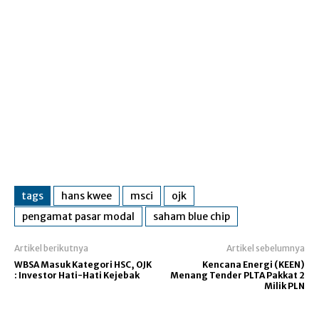
tags
hans kwee
msci
ojk
pengamat pasar modal
saham blue chip
Artikel berikutnya
Artikel sebelumnya
WBSA Masuk Kategori HSC, OJK
Kencana Energi (KEEN)
: Investor Hati-Hati Kejebak
Menang Tender PLTA Pakkat 2
Milik PLN