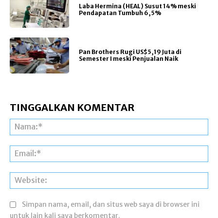
Laba Hermina (HEAL) Susut 14% meski
Pendapatan Tumbuh 6,5%
Pan Brothers Rugi US$5,19 Juta di
Semester I meski Penjualan Naik
TINGGALKAN KOMENTAR
Na
Ema
Web
Simpan nama, email, dan situs web saya di browser ini
untuk lain kali saya berkomentar.