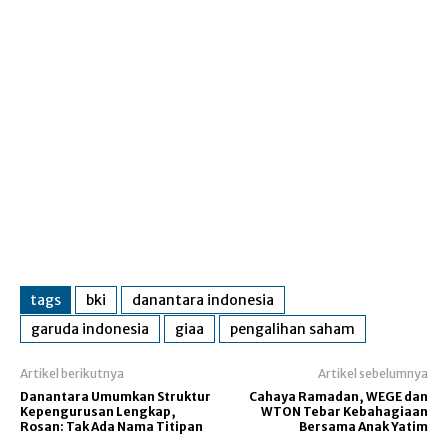
tags
bki
danantara indonesia
garuda indonesia
giaa
pengalihan saham
Artikel berikutnya
Artikel sebelumnya
Danantara Umumkan Struktur
Cahaya Ramadan, WEGE dan
Kepengurusan Lengkap,
WTON Tebar Kebahagiaan
Rosan: Tak Ada Nama Titipan
Bersama Anak Yatim