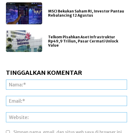
MSCI Bekukan Saham RI, Investor Pantau
Rebalancing 12 Agustus
Telkom Pisahkan Aset Infrastruktur
Rp49,9 Triliun, Pasar Cermati Unlock
Value
TINGGALKAN KOMENTAR
Na
Ema
Web
Simpan nama, email, dan situs web saya di browser ini