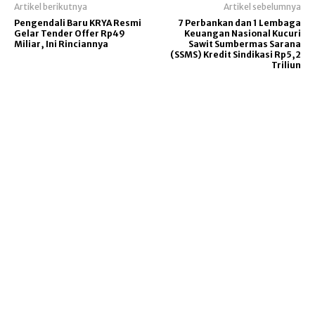
Artikel berikutnya
Artikel sebelumnya
Pengendali Baru KRYA Resmi
7 Perbankan dan 1 Lembaga
Gelar Tender Offer Rp49
Keuangan Nasional Kucuri
Miliar, Ini Rinciannya
Sawit Sumbermas Sarana
(SSMS) Kredit Sindikasi Rp5,2
Triliun