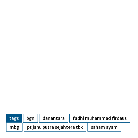
tags
bgn
danantara
fadhl muhammad firdaus
mbg
pt janu putra sejahtera tbk
saham ayam