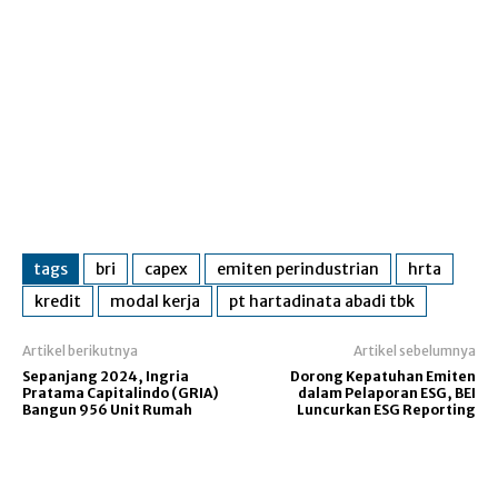
tags
bri
capex
emiten perindustrian
hrta
kredit
modal kerja
pt hartadinata abadi tbk
Artikel berikutnya
Artikel sebelumnya
Sepanjang 2024, Ingria
Dorong Kepatuhan Emiten
Pratama Capitalindo (GRIA)
dalam Pelaporan ESG, BEI
Bangun 956 Unit Rumah
Luncurkan ESG Reporting