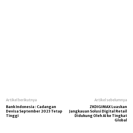
Artikel berikutnya
Artikel sebelumnya
Bank Indonesia : Cadangan
ZKDIGIMAX Luaskan
Devisa September 2023 Tetap
Jangkauan Solusi Digital Retail
Tinggi
Didukung Oleh AI ke Tingkat
Global