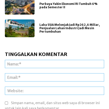
Purbaya Yakin Ekonomi RI Tumbuh 6%
pada Semester II
Laba SSIA Melonjak Jadi Rp262,6 Miliar,
Penjualan Lahan Industri Jadi Mesin
Pertumbuhan
TINGGALKAN KOMENTAR
Na
Ema
Web
Simpan nama, email, dan situs web saya di browser ini
untuk lain kali saya berkomentar.