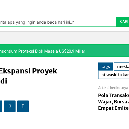
Pasar
oleh TradingView
rita apa yang ingin anda baca hari ini..?
CARI
Politik
Pasar Modal
Manufaktur
Energi
Makr
sorsium Proteksi Blok Masela US$20,9 Miliar
tags
mekk
 Ekspansi Proyek
pt waskita kar
udi
Artikel berikutnya
Pola Transak
Wajar, Bursa
Empat Emite