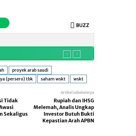
BUZZ
o
Sosok
More
ah
proyek arab saudi
ya (persero) tbk
saham wskt
wskt
Artikel sebelumnya
si Tidak
Rupiah dan IHSG
 Awasi
Melemah, Analis Ungkap
n Sekaligus
Investor Butuh Bukti
Kepastian Arah APBN