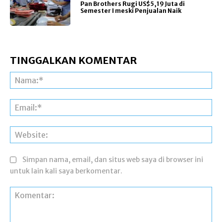
Pan Brothers Rugi US$5,19 Juta di
Semester I meski Penjualan Naik
TINGGALKAN KOMENTAR
Na
Ema
Web
Simpan nama, email, dan situs web saya di browser ini
untuk lain kali saya berkomentar.