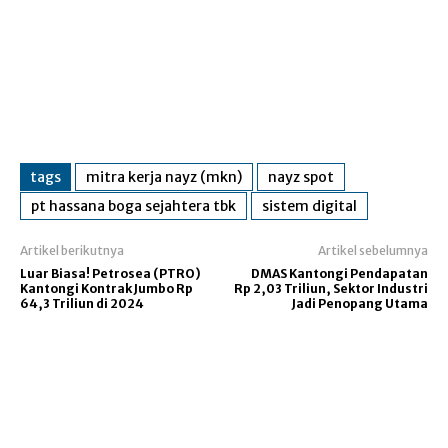
tags
mitra kerja nayz (mkn)
nayz spot
pt hassana boga sejahtera tbk
sistem digital
Artikel berikutnya
Artikel sebelumnya
Luar Biasa! Petrosea (PTRO)
DMAS Kantongi Pendapatan
Kantongi Kontrak Jumbo Rp
Rp 2,03 Triliun, Sektor Industri
64,3 Triliun di 2024
Jadi Penopang Utama