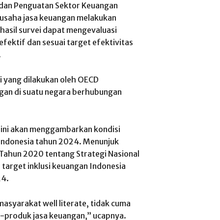
an Penguatan Sektor Keuangan
 usaha jasa keuangan melakukan
i hasil survei dapat mengevaluasi
ektif dan sesuai target efektivitas
.
i yang dilakukan oleh OECD
ngan di suatu negara berhubungan
 ini akan menggambarkan kondisi
t Indonesia tahun 2024. Menunjuk
Tahun 2020 tentang Strategi Nasional
 target inklusi keuangan Indonesia
24.
syarakat well literate, tidak cuma
k-produk jasa keuangan,” ucapnya.