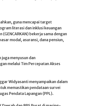
bahkan, guna mencapai target
gram literasi dan inklusi keuangan
gan (GENCARKAN) bekerja sama dengan
pasar modal, asuransi, dana pensiun,
 juga menyusun dan
gan melalui Tim Percepatan Akses
inggar Widyasanti menyampaikan dalam
untuk memastikan pendataan survei
tugas Pendata Lapangan (PPL).
JK Daerah dan BPS Pusat di masing-