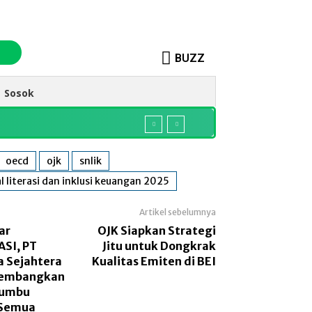
BUZZ
Sosok
oecd
ojk
snlik
l literasi dan inklusi keuangan 2025
Artikel sebelumnya
ar
OJK Siapkan Strategi
SI, PT
Jitu untuk Dongkrak
 Sejahtera
Kualitas Emiten di BEI
Kembangkan
Bumbu
 Semua