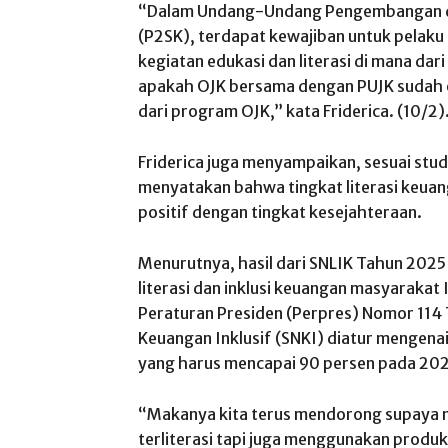
“Dalam Undang-Undang Pengembangan d
(P2SK), terdapat kewajiban untuk pelaku
kegiatan edukasi dan literasi di mana dar
apakah OJK bersama dengan PUJK sudah ef
dari program OJK,” kata Friderica. (10/2)
Friderica juga menyampaikan, sesuai stud
menyatakan bahwa tingkat literasi keua
positif dengan tingkat kesejahteraan.
Menurutnya, hasil dari SNLIK Tahun 2025
literasi dan inklusi keuangan masyaraka
Peraturan Presiden (Perpres) Nomor 114 
Keuangan Inklusif (SNKI) diatur mengenai
yang harus mencapai 90 persen pada 20
“Makanya kita terus mendorong supaya ma
terliterasi tapi juga menggunakan produ