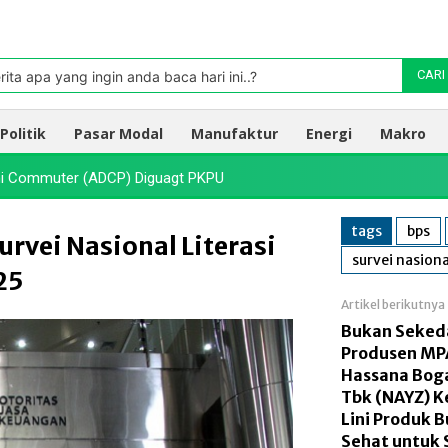
Pasar
oleh TradingView
rita apa yang ingin anda baca hari ini..?
CARI
Politik
Pasar Modal
Manufaktur
Energi
Makro
hi Commuter (ADCP) Diguagt PKPU
am Bursa, Ini Syarat dan Jadwalnya
tags
bps
urvei Nasional Literasi
survei nasiona
25
Artikel berikutnya
Bukan Seked
Produsen MPA
Hassana Boga
Tbk (NAYZ) 
Lini Produk 
Sehat untuk