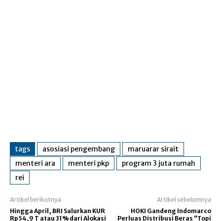
tags
asosiasi pengembang
maruarar sirait
menteri ara
menteri pkp
program 3 juta rumah
rei
Artikel berikutnya
Artikel sebelumnya
Hingga April, BRI Salurkan KUR
HOKI Gandeng Indomarco
Rp54,9 T atau 31% dari Alokasi
Perluas Distribusi Beras “Topi