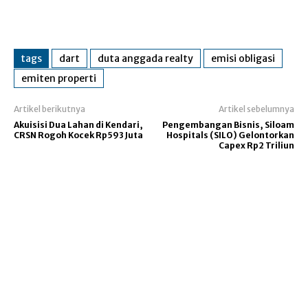
tags
dart
duta anggada realty
emisi obligasi
emiten properti
Artikel berikutnya
Artikel sebelumnya
Akuisisi Dua Lahan di Kendari,
Pengembangan Bisnis, Siloam
CRSN Rogoh Kocek Rp593 Juta
Hospitals (SILO) Gelontorkan
Capex Rp2 Triliun