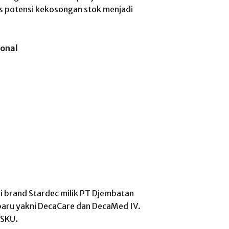
 potensi kekosongan stok menjadi
ional
ui brand Stardec milik PT Djembatan
baru yakni DecaCare dan DecaMed IV.
 SKU.