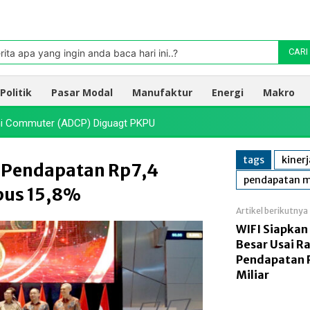
Pasar
oleh TradingView
rita apa yang ingin anda baca hari ini..?
CARI
Politik
Pasar Modal
Manufaktur
Energi
Makro
dhi Commuter (ADCP) Diguagt PKPU
tags
kiner
 Pendapatan Rp7,4
pendapatan m
mbus 15,8%
Artikel berikutnya
WIFI Siapkan
Besar Usai R
Pendapatan 
Miliar