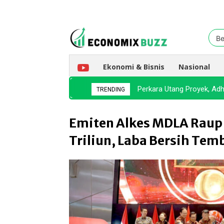
Be
Ekonomi & Bisnis
Nasional
Perkara Utang Proyek, A
TRENDING
Emiten Alkes MDLA Raup
Triliun, Laba Bersih Te