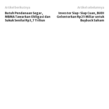
Artikel berikutnya
Artikel sebelumnya
Butuh Pendanaan Segar,
Investor Siap-Siap Cuan, BUDI
MBMA Tawarkan Obligasi dan
Gelontorkan Rp25 Miliar untuk
Sukuk Senilai Rp3,7 Triliun
Buyback Saham