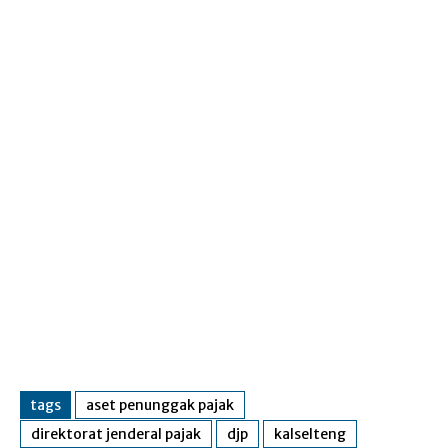
tags
aset penunggak pajak
direktorat jenderal pajak
djp
kalselteng