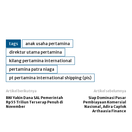
tags
anak usaha pertamina
direktur utama pertamina
kilang pertamina international
pertamina patra niaga
pt pertamina international shipping (pis)
Artikel berikutnya
Artikel sebelumnya
BNI Yakin Dana SAL Pemerintah
Siap Dominasi Pasar
Rp55 Triliun Terserap Penuh di
Pembiayaan Komersial
November
Nasional, Adira Caplok
Arthaasia Finance