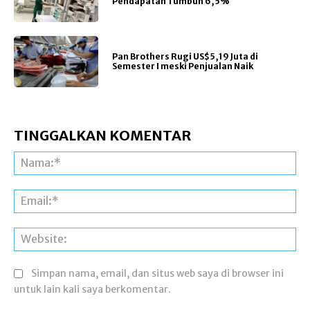
Pendapatan Tumbuh 6,5%
Pan Brothers Rugi US$5,19 Juta di
Semester I meski Penjualan Naik
TINGGALKAN KOMENTAR
Na
Ema
Web
Simpan nama, email, dan situs web saya di browser ini
untuk lain kali saya berkomentar.