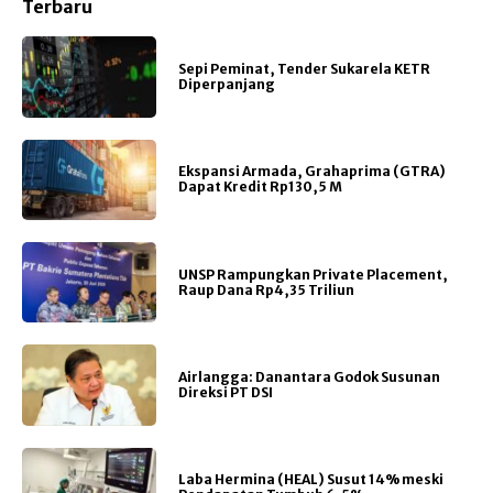
Terbaru
Sepi Peminat, Tender Sukarela KETR
Diperpanjang
Ekspansi Armada, Grahaprima (GTRA)
Dapat Kredit Rp130,5 M
UNSP Rampungkan Private Placement,
Raup Dana Rp4,35 Triliun
Airlangga: Danantara Godok Susunan
Direksi PT DSI
Laba Hermina (HEAL) Susut 14% meski