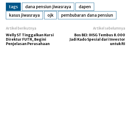
tags
dana pensiun jiwasraya
dapen
kasus jiwasraya
ojk
pembubaran dana pensiun
Artikel berikutnya
Artikel sebelumnya
Welly ST Tinggalkan Kursi
Bos BEI: IHSG Tembus 8.000
Direktur FUTR, Begini
Jadi Kado Spesial dari Investor
Penjelasan Perusahaan
untuk RI