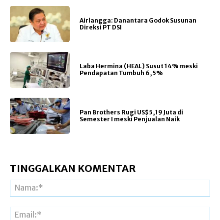
Airlangga: Danantara Godok Susunan
Direksi PT DSI
Laba Hermina (HEAL) Susut 14% meski
Pendapatan Tumbuh 6,5%
Pan Brothers Rugi US$5,19 Juta di
Semester I meski Penjualan Naik
TINGGALKAN KOMENTAR
Na
Ema