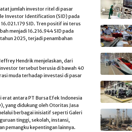
tat jumlah investor ritel di pasar
e Investor Identification (SID) pada
16.021.179 SID. Tren positif ini terus
mbah menjadi 16.216.944 SID pada
g tahun 2025, terjadi penambahan
effrey Hendrik menjelaskan, dari
 investor tersebut berusia di bawah 40
asi muda terhadap investasi di pasar
i erat antara PT Bursa Efek Indonesia
), yang didukung oleh Otoritas Jasa
alui berbagai inisiatif seperti Galeri
guruan tinggi, sekolah, instansi,
dan pemangku kepentingan lainnya.