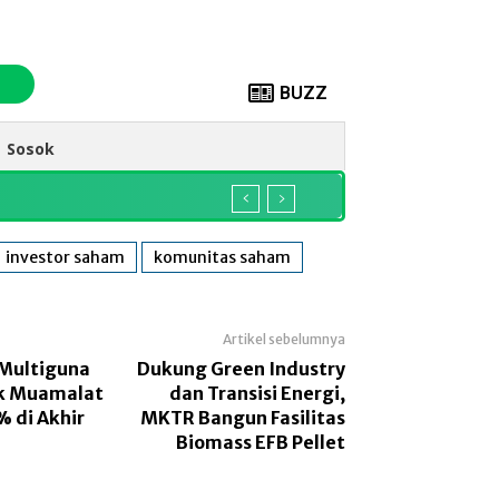
BUZZ
Sosok
investor saham
komunitas saham
Artikel sebelumnya
Multiguna
Dukung Green Industry
nk Muamalat
dan Transisi Energi,
 di Akhir
MKTR Bangun Fasilitas
Biomass EFB Pellet