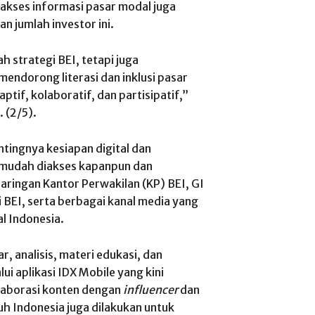
i akses informasi pasar modal juga
 jumlah investor ini.
 strategi BEI, tetapi juga
ndorong literasi dan inklusi pasar
ptif, kolaboratif, dan partisipatif,”
. (2/5).
tingnya kesiapan digital dan
 mudah diakses kapanpun dan
jaringan Kantor Perwakilan (KP) BEI, GI
i BEI, serta berbagai kanal media yang
l Indonesia.
r, analisis, materi edukasi, dan
ui aplikasi IDX Mobile yang kini
olaborasi konten dengan
influencer
dan
uh Indonesia juga dilakukan untuk