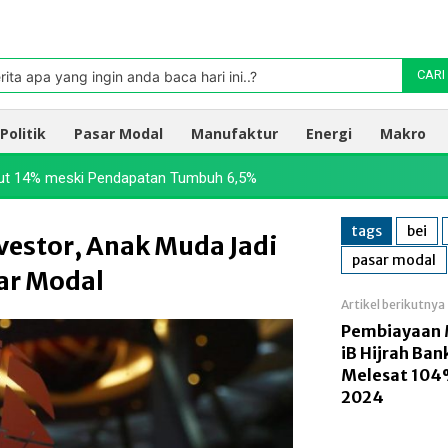
Pasar
oleh TradingView
rita apa yang ingin anda baca hari ini..?
CARI
Politik
Pasar Modal
Manufaktur
Energi
Makro
ut 14% meski Pendapatan Tumbuh 6,5%
tags
bei
nvestor, Anak Muda Jadi
pasar modal
ar Modal
Artikel berikutnya
Pembiayaan 
iB Hijrah Ba
Melesat 104%
2024