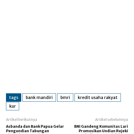
tags
bank mandiri
bmri
kredit usaha rakyat
kur
Artikel berikutnya
Artikel sebelumnya
Asbanda dan Bank Papua Gelar
BNI Gandeng Komunitas Lari
Pengundian Tabungan
Promosikan Undian Rejeki