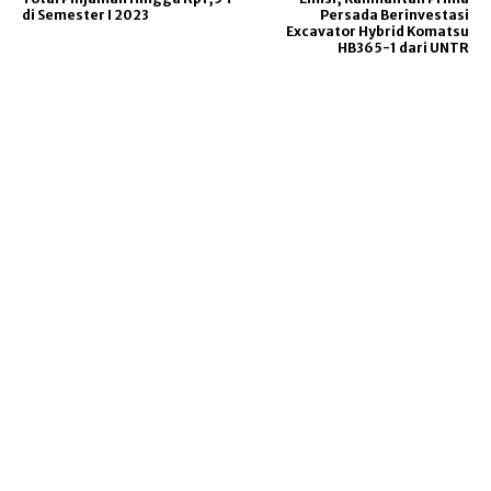
di Semester I 2023
Persada Berinvestasi
Excavator Hybrid Komatsu
HB365-1 dari UNTR