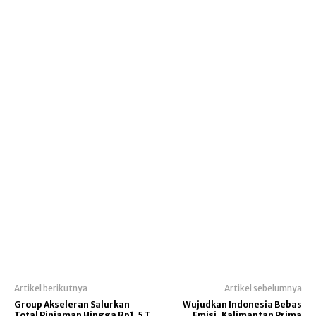
Artikel berikutnya
Artikel sebelumnya
Group Akseleran Salurkan
Wujudkan Indonesia Bebas
Total Pinjaman Hingga Rp1,5 T
Emisi, Kalimantan Prima