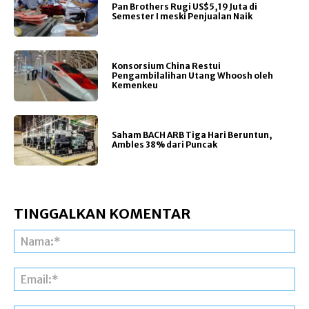
Pan Brothers Rugi US$5,19 Juta di
Semester I meski Penjualan Naik
Konsorsium China Restui
Pengambilalihan Utang Whoosh oleh
Kemenkeu
Saham BACH ARB Tiga Hari Beruntun,
Ambles 38% dari Puncak
TINGGALKAN KOMENTAR
Na
Ema