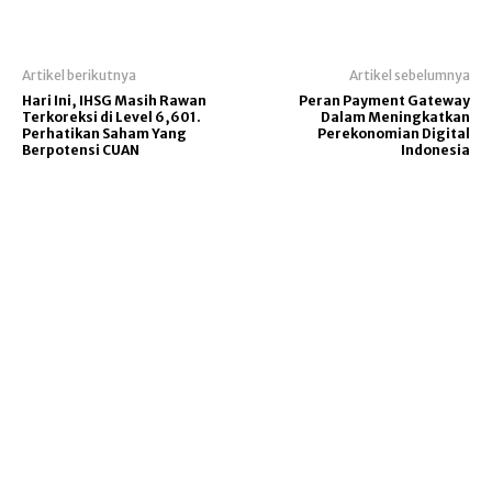
Artikel berikutnya
Artikel sebelumnya
Hari Ini, IHSG Masih Rawan
Peran Payment Gateway
Terkoreksi di Level 6,601.
Dalam Meningkatkan
Perhatikan Saham Yang
Perekonomian Digital
Berpotensi CUAN
Indonesia