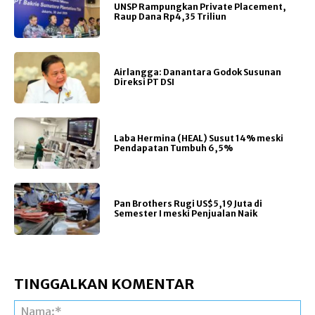
UNSP Rampungkan Private Placement,
Raup Dana Rp4,35 Triliun
Airlangga: Danantara Godok Susunan
Direksi PT DSI
Laba Hermina (HEAL) Susut 14% meski
Pendapatan Tumbuh 6,5%
Pan Brothers Rugi US$5,19 Juta di
Semester I meski Penjualan Naik
TINGGALKAN KOMENTAR
Na