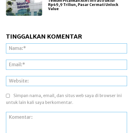
Telkom Pisahkan Aset Infrastruktur
Rp49,9 Triliun, Pasar Cermati Unlock
Value
TINGGALKAN KOMENTAR
Na
Ema
Web
Simpan nama, email, dan situs web saya di browser ini
untuk lain kali saya berkomentar.