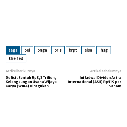
tags
bei
bnga
bris
brpt
elsa
ihsg
the fed
Artikel berikutnya
Artikel sebelumnya
Defisit Sentuh Rp8,3 Triliun,
Ini Jadwal Dividen Astra
Kelangsungan Usaha Wijaya
International (ASII) Rp519 per
Karya (WIKA) Diragukan
Saham