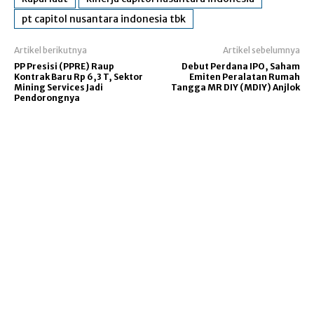
pt capitol nusantara indonesia tbk
Artikel berikutnya
Artikel sebelumnya
PP Presisi (PPRE) Raup
Debut Perdana IPO, Saham
Kontrak Baru Rp 6,3 T, Sektor
Emiten Peralatan Rumah
Mining Services Jadi
Tangga MR DIY (MDIY) Anjlok
Pendorongnya