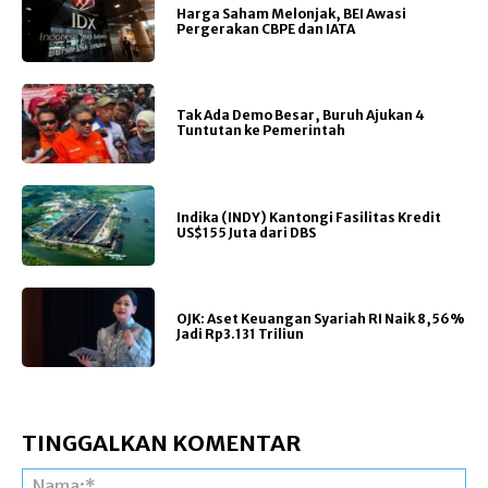
Harga Saham Melonjak, BEI Awasi
Pergerakan CBPE dan IATA
Tak Ada Demo Besar, Buruh Ajukan 4
Tuntutan ke Pemerintah
Indika (INDY) Kantongi Fasilitas Kredit
US$155 Juta dari DBS
OJK: Aset Keuangan Syariah RI Naik 8,56%
Jadi Rp3.131 Triliun
TINGGALKAN KOMENTAR
Na