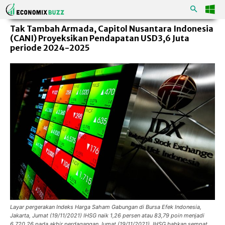
Tak Tambah Armada, Capitol Nusantara Indonesia
(CANI) Proyeksikan Pendapatan USD3,6 Juta
periode 2024-2025
Layar pergerakan Indeks Harga Saham Gabungan di Bursa Efek Indonesia,
Jakarta, Jumat (19/11/2021) IHSG naik 1,26 persen atau 83,79 poin menjadi
6.720,26 pada akhir perdagangan Jumat (19/11/2021). IHSG bahkan sempat