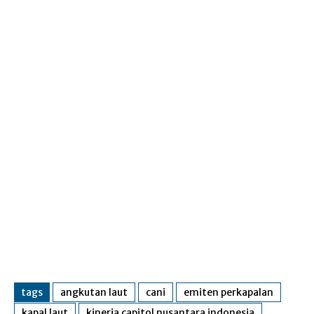
tags
angkutan laut
cani
emiten perkapalan
kapal laut
kinerja capitol nusantara indonesia