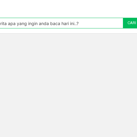
Pasar
oleh TradingView
rita apa yang ingin anda baca hari ini..?
CARI
Politik
Pasar Modal
Manufaktur
Energi
Makr