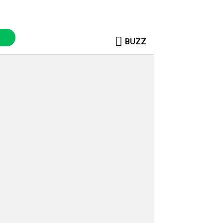
BUZZ
o
Sosok
More