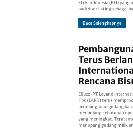
Efek Indonesia (BEI) yang 
backdoor listing sebagai b
Baca Selengkapnya
Pembanguna
Terus Berla
Internationa
Rencana Bisn
EBuzz-PT Leyand Internati
anak yakni PT Rusindo Eka
Tbk (LAPD) terus mempros
(RER) yang terbakar pada ak
pembangunan gudang baru
2024 lalu. Secara year t
menunjang kebutuhan oper
saham LAPD telah m
yang meningkat. Terutam
menopang gudang milik en