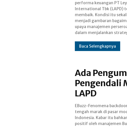
performa keuangan PT Le
pengambilalihan oleh PT
International Tbk (LAPD) t
Sinergi Mas. Salah satu stra
membaik. Kondisi itu sekal
perseroan adalah den
menjadi gambaran bagaim
memenuhi kewajiban mela
upaya manajemen persero
dalam menjalankan strate
Baca Selengkapnya
Ada Pengum
Pengendali M
LAPD
EBuzz-Fenomena backdoor 
dari strategi bisnis per
tengah marak di pasar mo
terbuka (emiten). Tentu saja, a
Indonesia. Kabar itu bahkan
backdoor listing pun
positif oleh manajemen Bu
memenuhi aturan yang berl