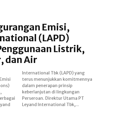
urangan Emisi,
national (LAPD)
Penggunaan Listrik,
, dan Air
Emisi
ennya
ions)
nsip
,
n
erbagai
ama PT
eyand
Leyand International Tbk,...