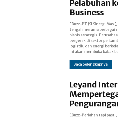
Pelabuhan k
Business
EBuzz-PT JSI Sinergi Mas (J
dalam ekspansi bisnis yang le
tengah meramu berbagai 
luas dan berkelanjutan. D
bisnis strategis. Perusaha
Utama sekaligus Founde
bergerak di sektor pertam
Jamal Abdul Nasir mengun
logistik, dan energi berkel
ini akan membuka babak b
Baca Selengkapnya
Leyand Inter
Mempertega
Pengurangan
EBuzz-Perlahan tapi pasti,
bisnisnya di tengah rencana