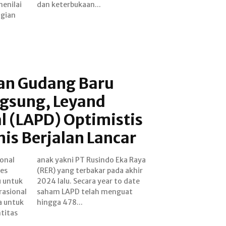
menilai
dan keterbukaan...
agian
n Gudang Baru
ngsung, Leyand
l (LAPD) Optimistis
is Berjalan Lancar
onal
 Raya
es
hir
 untuk
o date
asional
enguat
a untuk
hingga 478...
titas