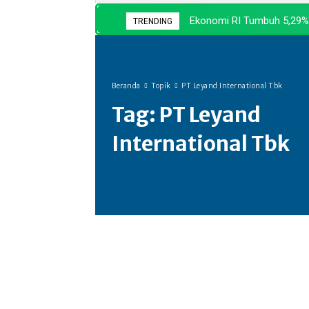
Ekonomi RI Tumbuh 5,29%,
TRENDING
Beranda
Topik
PT Leyand International Tbk
Tag:
PT Leyand
International Tbk