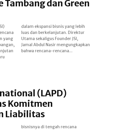
e Tambang dan Green
SI)
bih
rencana
irektur
an yang
r JSI,
bangan,
gkapkan
anjutan
bahwa rencana-rencana...
aru
national (LAPD)
s Komitmen
 Liabilitas