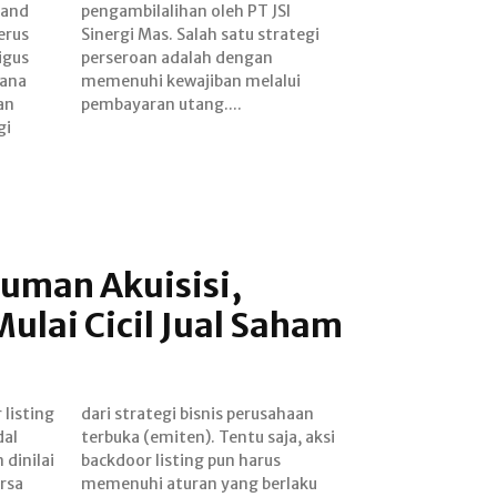
yand
 JSI
erus
tegi
igus
gan
ana
lui
an
pembayaran utang....
gi
uman Akuisisi,
ulai Cicil Jual Saham
listing
usahaan
dal
ksi
 dinilai
 harus
rsa
aku