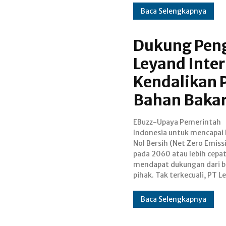
Baca Selengkapnya
Dukung Peng
Leyand Inter
Kendalikan 
Bahan Bakar
EBuzz-Upaya Pemerintah
International Tbk (LAPD) yang
Indonesia untuk mencapai 
terus menunjukkan komitm
Nol Bersih (Net Zero Emiss
dalam penerapan pri
pada 2060 atau lebih cepat
keberlanjutan di lingkunga
mendapat dukungan dari b
Perseroan. Direktur Ut
pihak. Tak terkecuali, PT L
Baca Selengkapnya