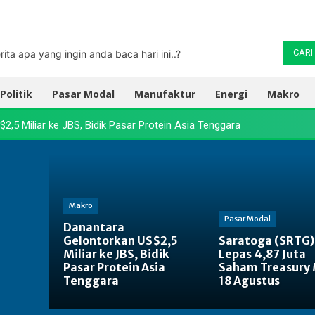
Pasar
oleh TradingView
rita apa yang ingin anda baca hari ini..?
CARI
Politik
Pasar Modal
Manufaktur
Energi
Makro
2,5 Miliar ke JBS, Bidik Pasar Protein Asia Tenggara
Makro
Pasar Modal
Danantara
Gelontorkan US$2,5
Saratoga (SRTG)
Miliar ke JBS, Bidik
Lepas 4,87 Juta
Pasar Protein Asia
Saham Treasury 
Tenggara
18 Agustus