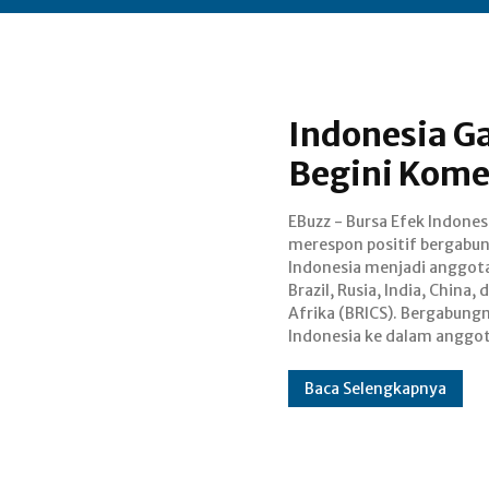
Indonesia G
Begini Kome
EBuzz - Bursa Efek Indonesi
BRICS, diharapkan 
merespon positif bergabu
memberikan dampak se
Indonesia menjadi anggota
langsung dan tidak langsu
Brazil, Rusia, India, China, 
pasar modal di tanah air. Direk
Afrika (BRICS). Bergabung
Indonesia ke dalam anggo
Baca Selengkapnya