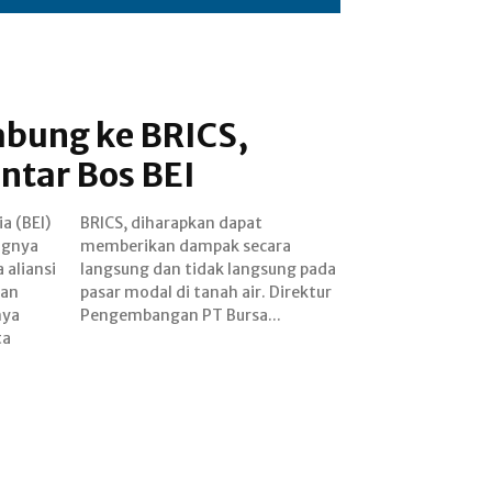
abung ke BRICS,
ntar Bos BEI
a (BEI)
dapat
ngnya
cara
 aliansi
ng pada
dan
tur
nya
Pengembangan PT Bursa...
ta