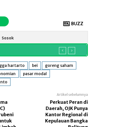
BUZZ
Sosok
ngga hartarto
bei
goreng saham
onomian
pasar modal
anto
Artikel sebelumnya
ama
Perkuat Peran di
PC)
Daerah, OJK Punya
ubeni
Kantor Regional di
untuk
Kepulauan Bangka