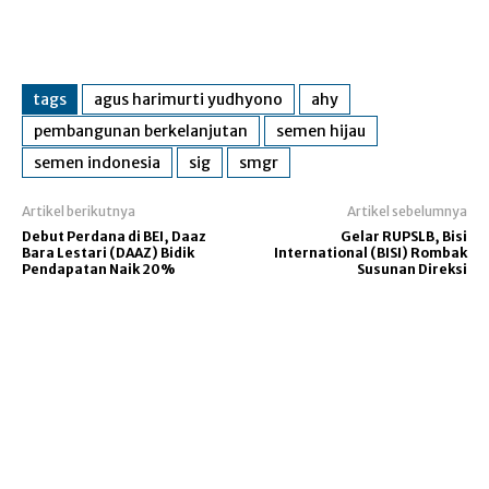
tags
agus harimurti yudhyono
ahy
pembangunan berkelanjutan
semen hijau
semen indonesia
sig
smgr
Artikel berikutnya
Artikel sebelumnya
Debut Perdana di BEI, Daaz
Gelar RUPSLB, Bisi
Bara Lestari (DAAZ) Bidik
International (BISI) Rombak
Pendapatan Naik 20%
Susunan Direksi