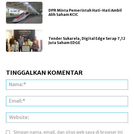
DPR Minta Pemerintah Hati-Hati Ambil
Alih Saham KCIC
Tender Sukarela, Digital Edge Serap 7,12
Juta Saham EDGE
TINGGALKAN KOMENTAR
Na
Ema
Web
Simpan nama, email, dan situs web saya di browser ini