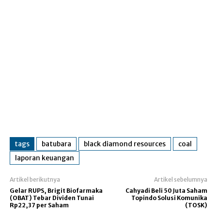
tags
batubara
black diamond resources
coal
laporan keuangan
Artikel berikutnya
Artikel sebelumnya
Gelar RUPS, Brigit Biofarmaka
Cahyadi Beli 50 Juta Saham
(OBAT) Tebar Dividen Tunai
Topindo Solusi Komunika
Rp22,37 per Saham
(TOSK)