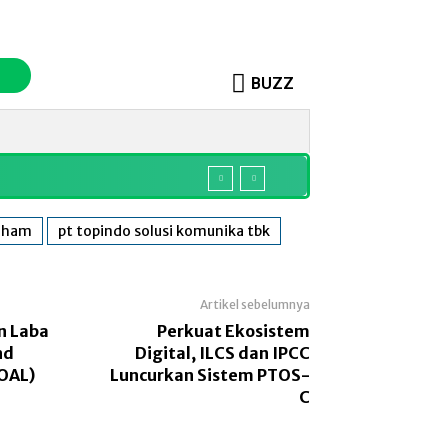
BUZZ
o
Sosok
More
saham
pt topindo solusi komunika tbk
Artikel sebelumnya
n Laba
Perkuat Ekosistem
nd
Digital, ILCS dan IPCC
OAL)
Luncurkan Sistem PTOS-
C