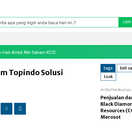
Pasar
oleh TradingView
rita apa yang ingin anda baca hari ini..?
CARI
Politik
Pasar Modal
Manufaktur
Energi
Makr
i-Hati Ambil Alih Saham KCIC
tags
beli 
am Topindo Solusi
tosk
Artikel berikutnya
Penjualan da
Black Diamo
Resources (C
Merosot