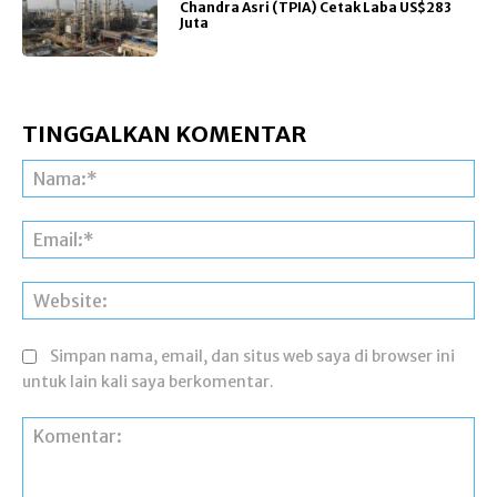
Chandra Asri (TPIA) Cetak Laba US$283
Juta
TINGGALKAN KOMENTAR
Na
Ema
Web
Simpan nama, email, dan situs web saya di browser ini
untuk lain kali saya berkomentar.