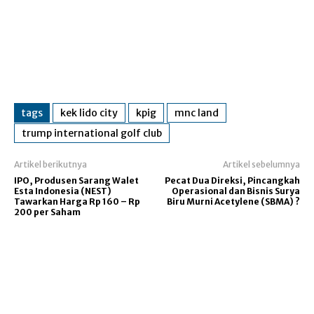
tags
kek lido city
kpig
mnc land
trump international golf club
Artikel berikutnya
Artikel sebelumnya
IPO, Produsen Sarang Walet
Pecat Dua Direksi, Pincangkah
Esta Indonesia (NEST)
Operasional dan Bisnis Surya
Tawarkan Harga Rp 160 – Rp
Biru Murni Acetylene (SBMA) ?
200 per Saham