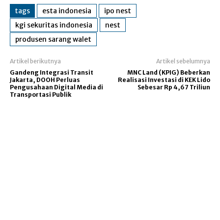
tags
esta indonesia
ipo nest
kgi sekuritas indonesia
nest
produsen sarang walet
Artikel berikutnya
Artikel sebelumnya
Gandeng Integrasi Transit
MNC Land (KPIG) Beberkan
Jakarta, DOOH Perluas
Realisasi Investasi di KEK Lido
Pengusahaan Digital Media di
Sebesar Rp 4,67 Triliun
Transportasi Publik