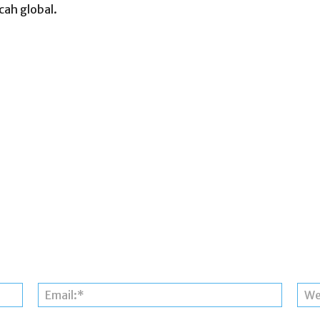
cah global.
Nama:*
Email:*