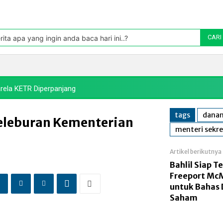
Pasar
oleh TradingView
rita apa yang ingin anda baca hari ini..?
CARI
Politik
Pasar Modal
Manufaktur
Energi
Makr
rela KETR Diperpanjang
tags
danan
eleburan Kementerian
menteri sekre
Artikel berikutnya
Bahlil Siap T
Freeport Mc
untuk Bahas 
Saham