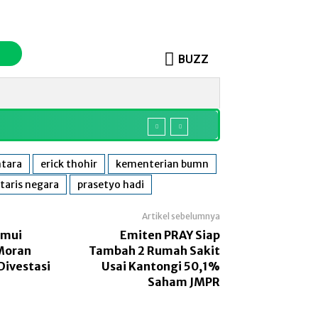
BUZZ
o
Sosok
More
tara
erick thohir
kementerian bumn
taris negara
prasetyo hadi
Artikel sebelumnya
emui
Emiten PRAY Siap
Moran
Tambah 2 Rumah Sakit
Divestasi
Usai Kantongi 50,1%
Saham JMPR