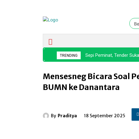
Be
Ekonomi & Bisnis
Nasional
Sepi Peminat, Tender Suka
TRENDING
Mensesneg Bicara Soal P
BUMN ke Danantara
By
Praditya
18 September 2025