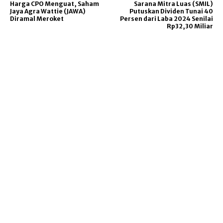
Harga CPO Menguat, Saham
Sarana Mitra Luas (SMIL)
Jaya Agra Wattie (JAWA)
Putuskan Dividen Tunai 40
Diramal Meroket
Persen dari Laba 2024 Senilai
Rp32,30 Miliar