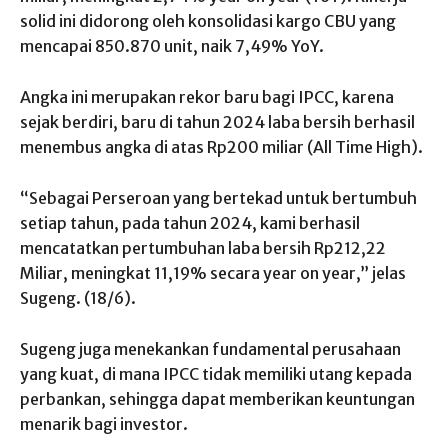
solid ini didorong oleh konsolidasi kargo CBU yang
mencapai
850.870 unit, naik 7,49% YoY
.
Angka ini merupakan rekor baru bagi IPCC, karena
sejak berdiri, baru di tahun 2024 laba bersih berhasil
menembus angka di atas Rp200 miliar (
All Time High
).
“Sebagai Perseroan yang bertekad untuk bertumbuh
setiap tahun, pada tahun 2024, kami berhasil
mencatatkan pertumbuhan laba bersih
Rp212,22
Miliar, meningkat 11,19% secara
year on year
,” jelas
Sugeng. (18/6).
Sugeng juga menekankan fundamental perusahaan
yang kuat, di mana IPCC tidak memiliki utang kepada
perbankan, sehingga dapat memberikan keuntungan
menarik bagi investor.