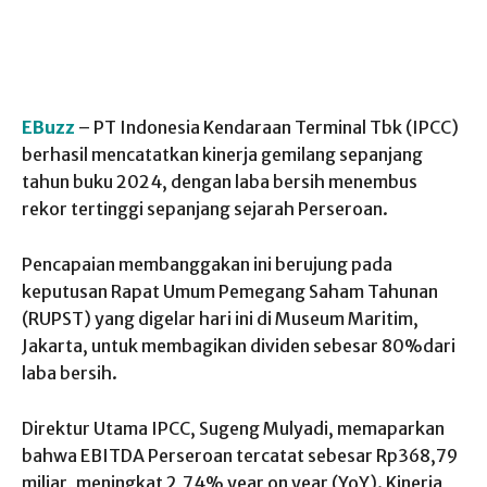
EBuzz
–
PT Indonesia Kendaraan Terminal Tbk (IPCC)
berhasil mencatatkan kinerja gemilang sepanjang
tahun buku 2024, dengan laba bersih menembus
rekor tertinggi sepanjang sejarah Perseroan.
Pencapaian membanggakan ini berujung pada
keputusan Rapat Umum Pemegang Saham Tahunan
(RUPST) yang digelar hari ini di Museum Maritim,
Jakarta, untuk membagikan dividen sebesar
80%
dari
laba bersih.
Direktur Utama IPCC,
Sugeng Mulyadi
, memaparkan
bahwa
EBITDA Perseroan tercatat sebesar Rp368,79
miliar, meningkat 2,74%
year on year
(YoY)
. Kinerja