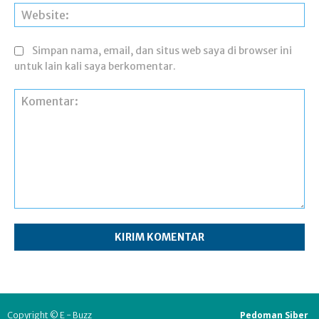
Web
Simpan nama, email, dan situs web saya di browser ini
untuk lain kali saya berkomentar.
Komentar:
Pedoman Siber
Copyright © E - Buzz