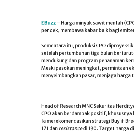
EBuzz
– Harga minyak sawit mentah (CPO
pendek, membawa kabar baik bagi emite
Sementara itu, produksi CPO diproyeksi
setelah pertumbuhan tiga bulan berturut
mendukung dan program penanaman kemba
Meski pasokan meningkat, permintaan e
menyeimbangkan pasar, menjaga harga t
Head of Research MNC Sekuritas Herditya
CPO akan berdampak positif, khususnya 
Ia merekomendasikan strategi Buy if Bre
171 dan
resistance
di 190. Target harga d