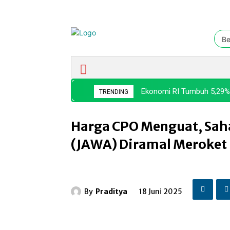
Be
Ekonomi & Bisnis
Nasional
Ekonomi RI Tumbuh 5,29%,
TRENDING
Harga CPO Menguat, Sah
(JAWA) Diramal Meroket
By
Praditya
18 Juni 2025