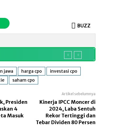
BUZZ
o
Sosok
More
n jawa
harga cpo
investasi cpo
tie
saham cpo
Artikel sebelumnya
k, Presiden
Kinerja IPCC Moncer di
uskan 4
2024, Laba Sentuh
eta Masuk
Rekor Tertinggi dan
Tebar Dividen 80 Persen