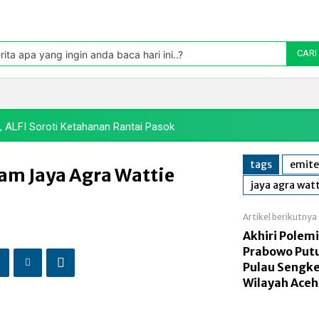
Pasar
oleh TradingView
rita apa yang ingin anda baca hari ini..?
CARI
Politik
Pasar Modal
Manufaktur
Energi
Makr
 ALFI Soroti Ketahanan Rantai Pasok
tags
emite
am Jaya Agra Wattie
jaya agra wat
Artikel berikutnya
Akhiri Polemi
Prabowo Put
Pulau Sengk
Wilayah Aceh