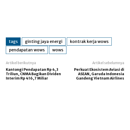
tags
ginting jaya energi
kontrak kerja wows
pendapatan wows
wows
Artikel berikutnya
Artikel sebelumnya
Kantongi Pendapatan Rp 4,3
Perkuat Ekosistem Aviasi di
Triliun, CNMA Bagikan Dividen
ASEAN, Garuda Indonesia
Interim Rp 416,7 Miliar
Gandeng Vietnam Airlines