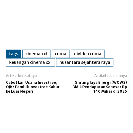
tags
cinema xxi
cnma
dividen cnma
keuangan cinema xxi
nusantara sejahtera raya
Artikel berikutnya
Artikel sebelumnya
Cabut Izin Usaha Investree,
Ginting Jaya Energi (WOWS)
OJK : Pemilik Investree Kabur
Bidik Pendapatan Sebesar Rp
ke Luar Negeri
140 Miliar di 2025